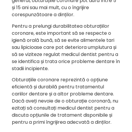
general, obturațiile coronare pot dura între 5
și 15 ani sau mai mult, cu o îngrijire
corespunzătoare a dinților.
Pentru a prelungi durabilitatea obturațiilor
coronare, este important să se respecte o
igienă orală bună, să se evite alimentele tari
sau lipicioase care pot deteriora umplutura și
să se viziteze regulat medicul dentist pentru a
se identifica și trata orice probleme dentare în
stadii incipiente.
Obturațiile coronare reprezintă o opțiune
eficientă și durabilă pentru tratamentul
cariilor dentare și a altor probleme dentare.
Dacă aveți nevoie de o obturație coronară, nu
ezitați să consultați medicul dentist pentru a
discuta opțiunile de tratament disponibile și
pentru a primi îngrijirea adecvată a dinților.