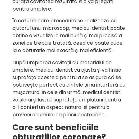
curăța cavitatea rezultată și o va pregăti
pentru umplere.
În cazul în care procedura se realizează cu
ajutorul unui microscop, medicul dentist poate
obține o vizualizare mai bună și mai precisă a
zonei ce trebuie tratată, ceea ce poate duce
la o obturație mai exactă și mai eficientă.
După umplerea cavitații cu materialul de
umplere, medicul dentist va ajusta și va finisa
suprafața acesteia pentru a se asigura că se
potrivește perfect cu dintele și nu interferă cu
mușcătura. În cele din urmă, medicul dentist
va șlefui și lustrui suprafața umpluturii pentru
a-i conferi un aspect natural și pentru a
preveni acumularea plăcii bacteriene.
Care sunt beneficiile
obturațiilor coronare?