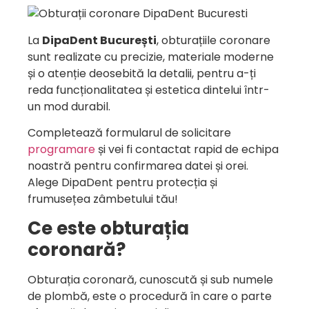
La
DipaDent București
, obturațiile coronare
sunt realizate cu precizie, materiale moderne
și o atenție deosebită la detalii, pentru a-ți
reda funcționalitatea și estetica dintelui într-
un mod durabil.
Completează formularul de solicitare
programare
și vei fi contactat rapid de echipa
noastră pentru confirmarea datei și orei.
Alege DipaDent pentru protecția și
frumusețea zâmbetului tău!
Ce este obturația
coronară?
Obturația coronară, cunoscută și sub numele
de plombă, este o procedură în care o parte