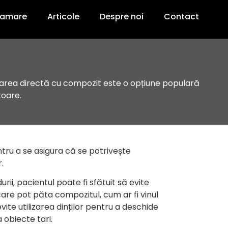
ramare
Articole
Despre noi
Contact
etarea directă cu compozit este o opțiune populară
toare.
ntru a se asigura că se potrivește
.
rii, pacientul poate fi sfătuit să evite
care pot păta compozitul, cum ar fi vinul
vite utilizarea dinților pentru a deschide
obiecte tari.