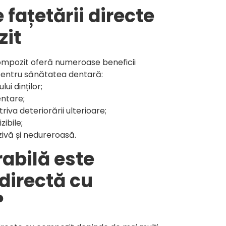
e fațetării directe
zit
ompozit oferă numeroase beneficii
 pentru sănătatea dentară:
ui dinților;
entare;
triva deteriorării ulterioare;
zibile;
ivă și nedureroasă.
rabilă este
directă cu
?