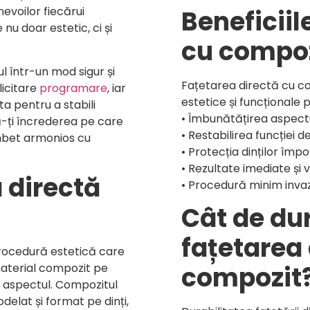
evoilor fiecărui
Beneficiil
e nu doar estetic, ci și
cu compo
ul într-un mod sigur și
Fațetarea directă cu c
licitare
programare
, iar
estetice și funcționale
a pentru a stabili
• Îmbunătățirea aspectul
-ți încrederea pe care
• Restabilirea funcției d
âmbet armonios cu
• Protecția dinților împo
• Rezultate imediate și vi
 directă
• Procedură minim invaz
Cât de du
fațetarea 
rocedură estetică care
material compozit pe
compozit
i aspectul. Compozitul
delat și format pe dinți,