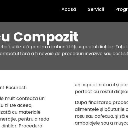
Acasă
Servicii
Prog
 cu Compozit
ică utilizată pentru a îmbunătăți aspectul dinților. Faț
mbetul fără a fi nevoie de proceduri invazive sau costisi
un aspect natural și pe
perfect cu restul dinților
 de mult contează un
După finalizarea procedu
u zi. De aceea,
alimentele și băuturile 
izată cu materiale
roșu sau cafeaua, și să e
nerație, pentru a reda
ambalajele sau a mușca 
 dinților. Procedura