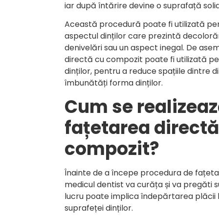
iar după întărire devine o suprafață solid
Această procedură poate fi utilizată pe
aspectul dinților care prezintă decolorări,
denivelări sau un aspect inegal. De ase
directă cu compozit poate fi utilizată p
dinților, pentru a reduce spațiile dintre d
îmbunătăți forma dinților.
Cum se realizea
fațetarea directă
compozit?
Înainte de a începe procedura de fațeta
medicul dentist va curăța și va pregăti s
lucru poate implica îndepărtarea plăcii
suprafeței dinților.