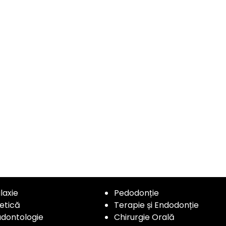
ilaxie
Pedodonție
etică
Terapie și Endodonție
dontologie
Chirurgie Orală