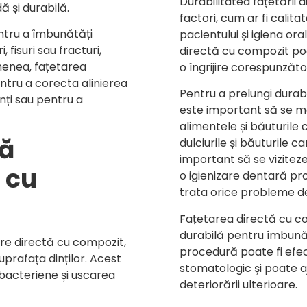
Durabilitatea fațetării
ă și durabilă.
factori, cum ar fi calitat
ntru a îmbunătăți
pacientului și igiena or
 fisuri sau fracturi,
directă cu compozit poat
menea, fațetarea
o îngrijire corespunzătoa
entru a corecta alinierea
Pentru a prelungi durabi
inți sau pentru a
este important să se me
alimentele și băuturile 
ză
dulciurile și băuturile
important să se viziteze
 cu
o igienizare dentară prof
trata orice probleme den
Fațetarea directă cu co
durabilă pentru îmbunăt
re directă cu compozit,
procedură poate fi efec
uprafața dinților. Acest
stomatologic și poate aj
 bacteriene și uscarea
deteriorării ulterioare.