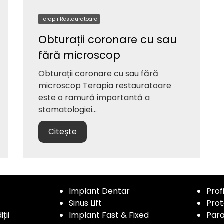
Terapii Restauratoare
Obturații coronare cu sau
fără microscop
Obturații coronare cu sau fără
microscop Terapia restauratoare
este o ramură importantă a
stomatologiei...
Citește
Implant Dentar
Prof
Sinus Lift
Prot
ții
Implant Fast & Fixed
Para