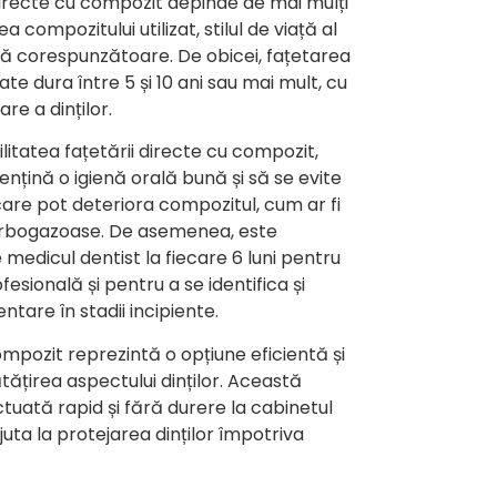
 directe cu compozit depinde de mai mulți
ea compozitului utilizat, stilul de viață al
ală corespunzătoare. De obicei, fațetarea
e dura între 5 și 10 ani sau mai mult, cu
re a dinților.
litatea fațetării directe cu compozit,
nțină o igienă orală bună și să se evite
care pot deteriora compozitul, cum ar fi
 carbogazoase. De asemenea, este
 medicul dentist la fiecare 6 luni pentru
esională și pentru a se identifica și
tare în stadii incipiente.
mpozit reprezintă o opțiune eficientă și
ățirea aspectului dinților. Această
tuată rapid și fără durere la cabinetul
uta la protejarea dinților împotriva