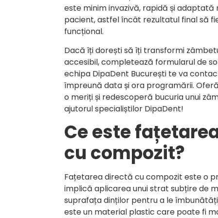
este minim invazivă, rapidă și adaptată n
pacient, astfel încât rezultatul final să fi
funcțional.
Dacă îți dorești să îți transformi zâmbet
accesibil, completează formularul de so
echipa DipaDent București te va contact
împreună data și ora programării. Oferă
o meriți și redescoperă bucuria unui z
ajutorul specialiștilor DipaDent!
Ce este fațetarea
cu compozit?
Fațetarea directă cu compozit este o p
implică aplicarea unui strat subțire de 
suprafața dinților pentru a le îmbunătăț
este un material plastic care poate fi mo