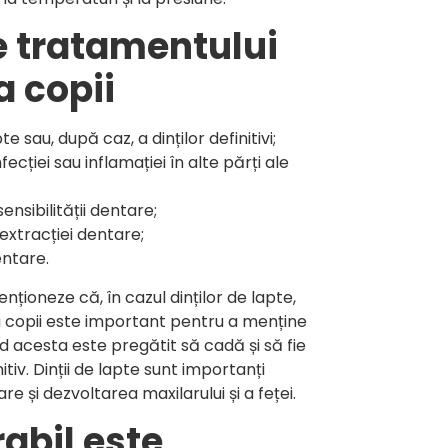
e tratamentului
a copii
te sau, după caz, a dinților definitivi;
fecției sau inflamației în alte părți ale
ensibilității dentare;
 extracției dentare;
entare.
ționeze că, în cazul dinților de lapte,
 copii este important pentru a menține
d acesta este pregătit să cadă și să fie
nitiv. Dinții de lapte sunt importanți
e și dezvoltarea maxilarului și a feței.
abil este