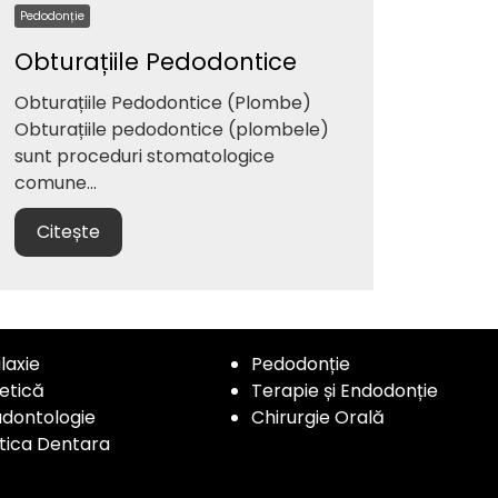
Pedodonție
Obturațiile Pedodontice
Obturațiile Pedodontice (Plombe)
Obturațiile pedodontice (plombele)
sunt proceduri stomatologice
comune...
Citește
ilaxie
Pedodonție
etică
Terapie și Endodonție
dontologie
Chirurgie Orală
tica Dentara