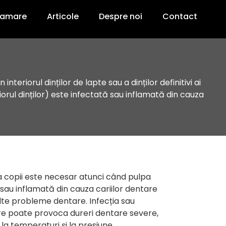
ramare
Articole
Despre noi
Contact
teriorul dinților de lapte sau a dinților definitivi ai
orul dinților) este infectată sau inflamată din cauza
 copii este necesar atunci când pulpa
sau inflamată din cauza cariilor dentare
lte probleme dentare. Infecția sau
re poate provoca dureri dentare severe,
e la temperaturi și la presiune.