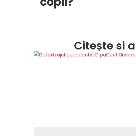
copii?
Citește si 