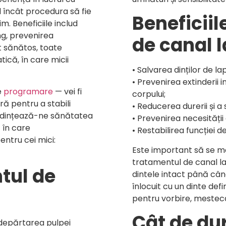
el încât procedura să fie
Beneficiil
m. Beneficiile includ
ng, prevenirea
de canal l
t sănătos, toate
ică, în care micii
• Salvarea dinților de lap
• Prevenirea extinderii in
e
programare
— vei fi
corpului;
ă pentru a stabili
• Reducerea durerii și a s
redințează-ne sănătatea
• Prevenirea necesității
ă în care
• Restabilirea funcției d
entru cei mici:
Este important să se men
tratamentul de canal la
tul de
dintele intact până cân
înlocuit cu un dinte defi
pentru vorbire, mestecar
Cât de dur
ndepărtarea pulpei