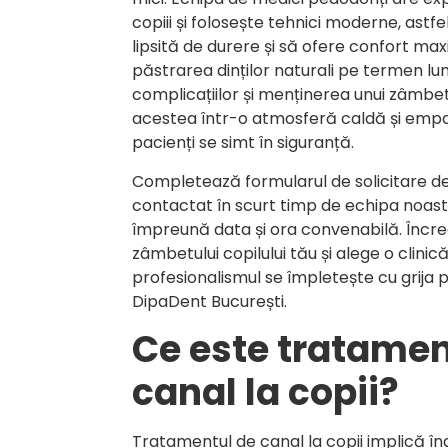
copiii și folosește tehnici moderne, astf
lipsită de durere și să ofere confort maxi
păstrarea dinților naturali pe termen lu
complicațiilor și menținerea unui zâmbe
acestea într-o atmosferă caldă și empat
pacienți se simt în siguranță.
Completează formularul de solicitare d
contactat în scurt timp de echipa noastr
împreună data și ora convenabilă. Înc
zâmbetului copilului tău și alege o clinic
profesionalismul se împletește cu grija p
DipaDent București.
Ce este tratamen
canal la copii?
Tratamentul de canal la copii implică î