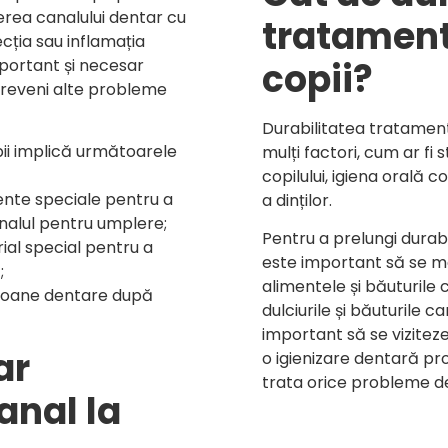
erea canalului dentar cu
tratament
cția sau inflamația
portant și necesar
copii?
a preveni alte probleme
Durabilitatea tratament
ii implică următoarele
mulți factori, cum ar fi
copilului, igiena orală
ente speciale pentru a
a dinților.
nalul pentru umplere;
Pentru a prelungi durabi
ial special pentru a
este important să se me
;
alimentele și băuturile c
oroane dentare după
dulciurile și băuturile
important să se viziteze
ar
o igienizare dentară prof
trata orice probleme den
anal la