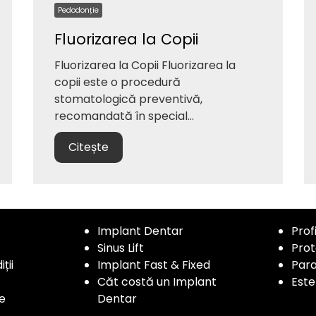
Pedodonție
Fluorizarea la Copii
Fluorizarea la Copii Fluorizarea la
copii este o procedură
stomatologică preventivă,
recomandată în special...
Citește
Implant Dentar
Prof
Sinus Lift
Prot
ții
Implant Fast & Fixed
Para
Căt costă un Implant
Este
e​
Dentar