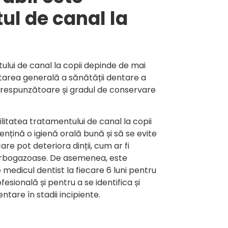
ul de canal la
ului de canal la copii depinde de mai
 starea generală a sănătății dentare a
 corespunzătoare și gradul de conservare
litatea tratamentului de canal la copii
nțină o igienă orală bună și să se evite
are pot deteriora dinții, cum ar fi
 carbogazoase. De asemenea, este
 medicul dentist la fiecare 6 luni pentru
esională și pentru a se identifica și
tare în stadii incipiente.