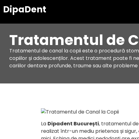
DipaDent
Tratamentul de Ca
Tratamentul de canal la copii este o procedură stomatolog
copiilor și adolescenților. Acest tratament poate fi n
cariilor dentare profunde, traume sau alte probleme
La
Dipadent București
, tratamentul de
realizat într-un mediu prietenos și sigur
mici. Echipa de medici pedodonți are exp