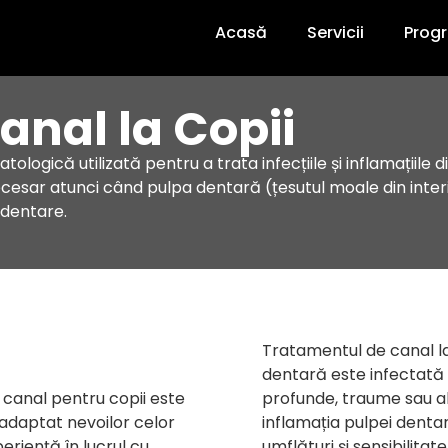
Acasă
Servicii
Prog
nal la Copii
ică utilizată pentru a trata infecțiile și inflamațiile din in
ecesar atunci când pulpa dentară (țesutul moale din interi
 dentare.
Tratamentul de canal la
dentară este infectată 
profunde, traume sau a
 canal pentru copii este
inflamația pulpei denta
, adaptat nevoilor celor
umflături și sensibilitat
eriență în lucrul cu