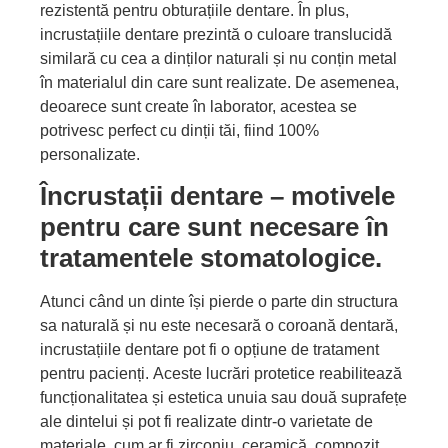
rezistentă pentru obturațiile dentare. În plus,
incrustațiile dentare prezintă o culoare translucidă
similară cu cea a dinților naturali și nu conțin metal
în materialul din care sunt realizate. De asemenea,
deoarece sunt create în laborator, acestea se
potrivesc perfect cu dinții tăi, fiind 100%
personalizate.
Încrustații dentare – motivele
pentru care sunt necesare în
tratamentele stomatologice.
Atunci când un dinte își pierde o parte din structura
sa naturală și nu este necesară o coroană dentară,
incrustațiile dentare pot fi o opțiune de tratament
pentru pacienți. Aceste lucrări protetice reabilitează
funcționalitatea și estetica unuia sau două suprafețe
ale dintelui și pot fi realizate dintr-o varietate de
materiale, cum ar fi zirconiu, ceramică, compozit