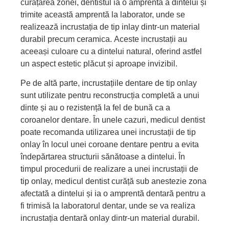
curățarea zonei, dentistul ia o amprentă a dintelui și
trimite această amprentă la laborator, unde se
realizează incrustația de tip inlay dintr-un material
durabil precum ceramica. Aceste incrustații au
aceeași culoare cu a dintelui natural, oferind astfel
un aspect estetic plăcut și aproape invizibil.
Pe de altă parte, incrustațiile dentare de tip onlay
sunt utilizate pentru reconstrucția completă a unui
dinte și au o rezistență la fel de bună ca a
coroanelor dentare. În unele cazuri, medicul dentist
poate recomanda utilizarea unei incrustații de tip
onlay în locul unei coroane dentare pentru a evita
îndepărtarea structurii sănătoase a dintelui. În
timpul procedurii de realizare a unei incrustații de
tip onlay, medicul dentist curăță sub anestezie zona
afectată a dintelui și ia o amprentă dentară pentru a
fi trimisă la laboratorul dentar, unde se va realiza
incrustația dentară onlay dintr-un material durabil.