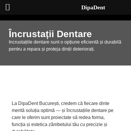
DipaDent
Încrustații Dentare
Incrustațiile dentare sunt o opțiune eficientă și durabilă
pentru a repara și proteja dinții deteriorați.
La DipaDent București, credem că fiecare dinte
merită soluția optimă — și încrustațiile dentare pe
care le oferim sunt proiectate să redea forma,
funcția și estetica zâmbetului tău cu precizie și