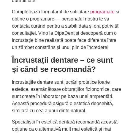
durabilitate.
Completează formularul de solicitare
programare
și
obține o programare — personalul nostru te va
contacta curând pentru a stabili data și ora potrivită
consultației. Vino la DipaDent și descoperă cum o
incrustație bine realizată poate face diferența între
un zâmbet constrâns și unul plin de încredere!
Încrustații dentare – ce sunt
și când se recomandă?
Incrustațiile dentare sunt lucrări protetice foarte
estetice, asemănătoare obturațiilor fizionomice, care
sunt create în laborator pe baza unei amprentări.
Această procedură asigură o estetică deosebită,
similară cu cea a unui dinte natural.
Specialiștii în estetică dentară recomandă această
opțiune ca o alternativă mult mai estetică și mai