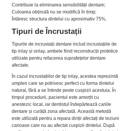
Contribuie la eliminarea sensibilității dentare;
Culoarea obținută nu se modifică în timp;
Întăresc structura dintelui cu aproximativ 75%.
Tipuri de Încrustații
Tipurile de incrustații dentare includ incrustațiile de
tip inlay și onlay, ambele fiind reconstrucții protetice
utilizate pentru refacerea suprafețelor dentare
afectate.
În cazul incrustațiilor de tip inlay, acestea reprezintă
umpleri care se potrivesc perfect cu forma dintelui
natural, fără a se întinde peste cuspizii acestuia. În
timpul procedurii, pacientul este amorțit cu
anestezic local, iar dentistul îndepărtează cariile
dentare și curăță zona afectată. Această metodă
este utilizată pentru a repara dinții afectați de leziuni
carioase care nu au afectat cuspizii dintelui. După