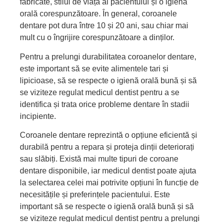
fabricate, stilul de viață al pacientului și o igienă
orală corespunzătoare. În general, coroanele
dentare pot dura între
10
și
20
ani
,
sau
chiar
mai
mult cu o îngrijire corespunzătoare a dinților.
Pentru a prelungi durabilitatea coroanelor dentare,
este important să se evite alimentele tari și
lipicioase, să se respecte o igienă orală bună și să
se viziteze regulat medicul dentist pentru a se
identifica și trata orice probleme dentare în stadii
incipiente.
Coroanele dentare reprezintă o opțiune eficientă și
durabilă pentru a repara și proteja dinții deteriorați
sau slăbiți. Există mai multe tipuri de coroane
dentare disponibile, iar medicul dentist poate ajuta
la selectarea celei mai potrivite opțiuni în funcție de
necesitățile și preferințele pacientului. Este
important să se respecte o igienă orală bună și să
se viziteze regulat medicul dentist pentru a prelungi